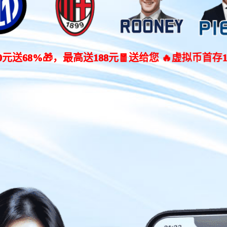
🧧送给您 🔥虚拟币首存15%红利🎁高达3,250🧧