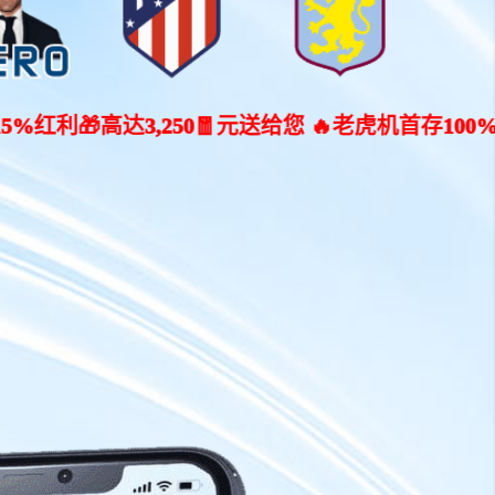
元送给您 🔥老虎机首存100%红利🎁最高可获得888元