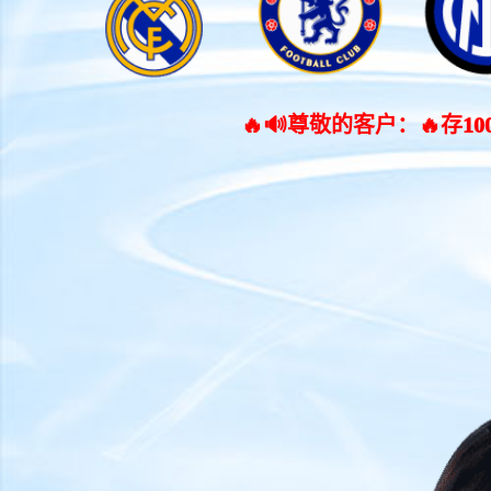
🔊尊敬的客户：🔥存100元送68%🎁，最高送188元