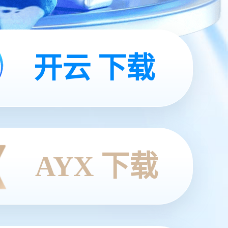
开云 下载
AYX 下载