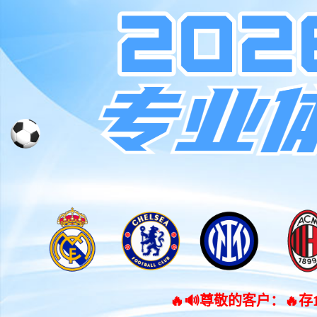
🔥🔊尊敬的客户：🔥存100元送68%