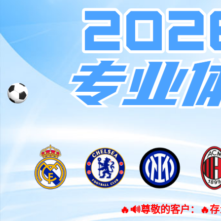
🔥🔊尊敬的客户：🔥存100元送68%